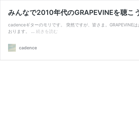
みんなで2010年代のGRAPEVINEを聴
cadenceギターのモリです。 突然ですが、皆さま。GRAPEV
み
おります。 …
続きを読む
ん
な
cadence
で
2010
年
代
の
GRAPEVINE
を
聴
こ
う！
前
編